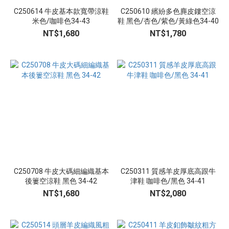
咖
C250614 牛皮基本款寬帶涼鞋
C250610 繽紛多色麂皮鏤空涼
啡
米色/咖啡色34-43
鞋 黑色/杏色/紫色/黃綠色34-40
色
NT$1,680
NT$1,780
(27)
米
白
色
(16)
杏
色
(12)
酒
紅
色
C250708 牛皮大碼細編織基本
C250311 質感羊皮厚底高跟牛
後簍空涼鞋 黑色 34-42
津鞋 咖啡色/黑色 34-41
(5)
NT$1,680
NT$2,080
銀
色
(5)