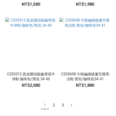
39
NT$1,580
NT$1,980
C250312 真皮圓頭鋸齒厚底牛
C250608 方楦編織後簍空羅馬
津鞋 咖啡色/黑色 34-40
涼鞋 黑色/咖啡色34-41
NT$2,080
NT$1,880
1
2
3