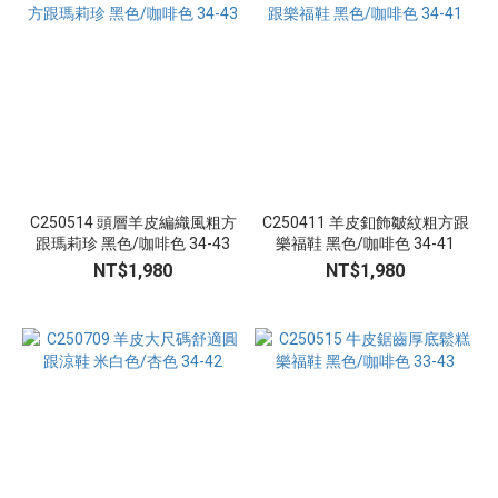
白
色
(4)
焦
糖
色
(2)
C250514 頭層羊皮編織風粗方
C250411 羊皮釦飾皺紋粗方跟
粉
跟瑪莉珍 黑色/咖啡色 34-43
樂福鞋 黑色/咖啡色 34-41
色
NT$1,980
NT$1,980
(1)
看
更
多