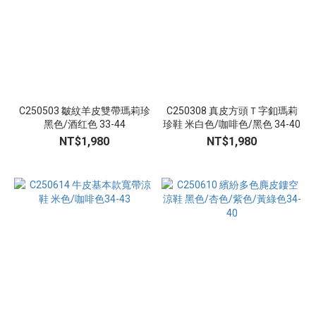
39
(54)
40
(53)
41
(35)
C250503 皺紋羊皮雙帶瑪莉珍
C250308 真皮方頭Ｔ字釦瑪莉
42
黑色/酒红色 33-44
珍鞋 米白色/咖啡色/黑色 34-40
(21)
NT$1,980
NT$1,980
看
更
多
顏
色
黑
色
(44)