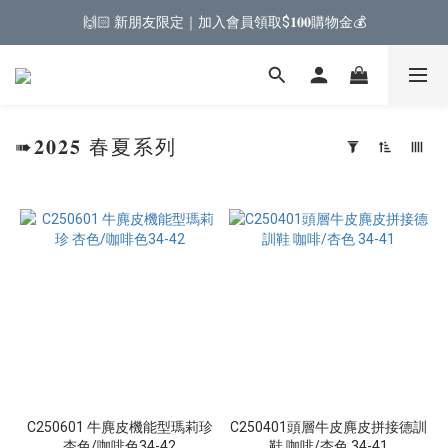
🙌🏻 新朋友限定｜加入會員領取$𝟏𝟎𝟎購物金💰
➠𝟐𝟎𝟐𝟓 春夏系列
套
用
篩
選
(0/20)
跟
高
𝟱𝗖𝗠⭡
(7)
C250601 牛麂皮機能型瑪莉珍
C250401頭層牛皮麂皮拼接德訓
𝟯-𝟱𝗖𝗠
杏色/咖啡色34-42
鞋 咖啡/杏色 34-41