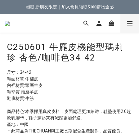
🙌🏻 新朋友限定｜加入會員領取$𝟏𝟎𝟎購物金💰
C250601 牛麂皮機能型瑪莉
珍 杏色/咖啡色34-42
尺寸：34-42
鞋面材質:牛翻皮
內裡材質:頭層羊皮
鞋墊質:頭層羊皮
鞋底材質:牛筋
商品特色:本季採用真皮皮料，皮面處理更加細緻，鞋墊使用2.0超
軟乳膠墊，鞋子穿起來有減壓更加舒適。
產地：中國
＊此商品為THECHUAN與工廠長期配合生產製作，品質優良。