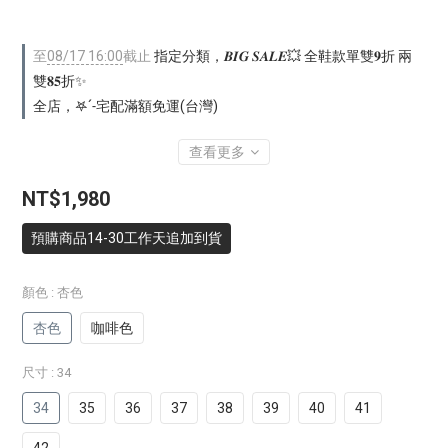
至
08/17 16:00
截止
指定分類，𝑩𝑰𝑮 𝑺𝑨𝑳𝑬💥 全鞋款單雙𝟗折 兩
雙𝟖𝟓折✨
全店，𖤐ˊ˗宅配滿額免運(台灣)
查看更多
NT$1,980
預購商品14-30工作天追加到貨
顏色
: 杏色
杏色
咖啡色
尺寸
: 34
34
35
36
37
38
39
40
41