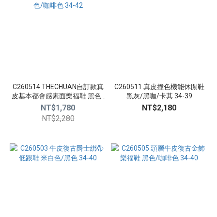
更
多
顏
色
黑
色
C260514 THECHUAN自訂款真
C260511 真皮撞色機能休閒鞋
(15)
皮基本都會感素面樂福鞋 黑色/
黑灰/黑咖/卡其 34-39
咖
咖啡色 34-42
NT$1,780
NT$2,180
啡
NT$2,280
色
(11)
米
白
色
(4)
白
色