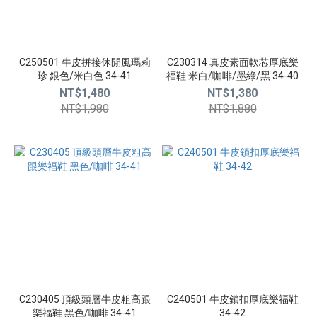
(6)
白
色
C250501 牛皮拼接休閒風瑪莉
C230314 真皮素面軟芯厚底樂
(2)
珍 銀色/米白色 34-41
福鞋 米白/咖啡/墨綠/黑 34-40
NT$1,480
NT$1,380
米
NT$1,980
NT$1,880
白
色
(2)
銀
色
(2)
墨
綠
色
(1)
C230405 頂級頭層牛皮粗高跟
C240501 牛皮鎖扣厚底樂福鞋
樂福鞋 黑色/咖啡 34-41
34-42