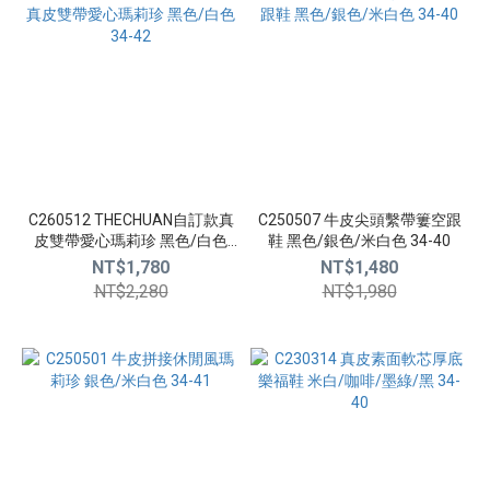
40
(10)
41
(8)
42
(7)
看
更
C260512 THECHUAN自訂款真
C250507 牛皮尖頭繫帶簍空跟
多
皮雙帶愛心瑪莉珍 黑色/白色
鞋 黑色/銀色/米白色 34-40
34-42
NT$1,780
NT$1,480
顏
NT$2,280
NT$1,980
色
黑
色
(9)
咖
啡
色