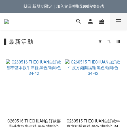
🙌🏻 新朋友限定｜加入會員領取$𝟏𝟎𝟎購物金💰
▌最新活動
套
用
篩
選
(0/20)
跟
高
𝟱𝗖𝗠⭡
(2)
C260516 THECHUAN自訂款綁
C260515 THECHUAN自訂款牛
𝟯-𝟱𝗖𝗠
帶基本款牛津鞋 黑色/咖啡色
皮方釦樂福鞋 黑色/咖啡色 34-