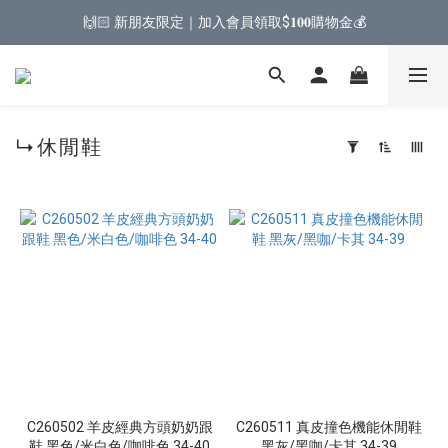
🙌🏻 新朋友限定｜加入會員領取$𝟏𝟎𝟎購物金💰
↳休閒鞋
套
用
篩
選
(0/20)
跟
高
𝟱𝗖𝗠⭡
(1)
C260502 羊皮經典方頭奶奶跟
C260511 真皮撞色機能休閒鞋
𝟯-𝟱𝗖𝗠
鞋 黑色/米白色/咖啡色 34-40
黑灰/黑咖/卡其 34-39