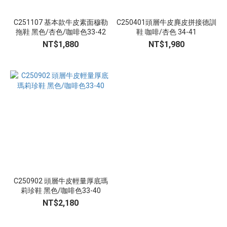
黑
C251107 基本款牛皮素面穆勒
C250401頭層牛皮麂皮拼接德訓
色
拖鞋 黑色/杏色/咖啡色33-42
鞋 咖啡/杏色 34-41
(5)
NT$1,880
NT$1,980
杏
色
(3)
卡
其
(1)
深
咖
啡
色
(1)
C250902 頭層牛皮輕量厚底瑪
莉珍鞋 黑色/咖啡色33-40
淺
NT$2,180
咖
啡