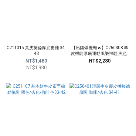
34
(7)
40
(6)
41
(3)
C211015 真皮英倫厚底皮鞋 34-
【出國爆走鞋🔥】C260308 羊
33
43
皮機能厚底運動風樂福鞋 黑色/
(1)
咖啡色 34-41
NT$1,480
NT$2,280
NT$1,980
看
更
多
顏
色
咖
啡
色
(6)