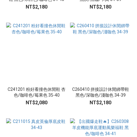
(2)
NT$2,180
NT$2,180
𝟯𝗖𝗠⭣
(3)
尺
寸
35
(8)
36
(8)
37
C241201 粉好看撞色休閒鞋 杏
C260410 拼接設計休閒綁帶鞋
(8)
色/咖啡色/莓果色 35-40
黑色/深咖色/淺咖色 34-39
38
NT$2,080
NT$2,180
(8)
39
(8)