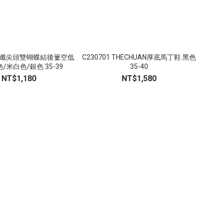
4 超纖尖頭雙蝴蝶結後簍空低
C230701 THECHUAN厚底馬丁鞋 黑色
跟鞋 黑色/米白色/銀色 35-39
35-40
NT$1,180
NT$1,580