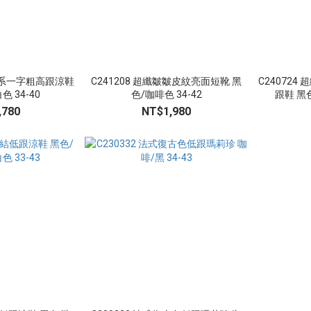
美腿系一字粗高跟涼鞋
C241208 超纖皺皺皮紋亮面短靴 黑
C24072
 34-40
色/咖啡色 34-42
,780
NT$1,980