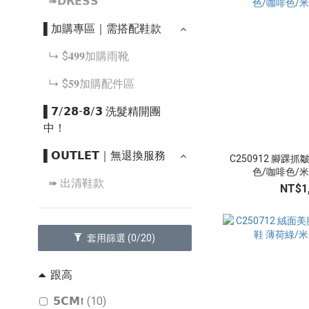
➠𝗗𝗥𝗘𝗦𝗦
▌加購專區｜需搭配鞋款
↳ $𝟒𝟗𝟗加購雨靴
↳ $𝟓𝟗加購配件區
▌𝟳/𝟮𝟴-𝟴/𝟯 洗髮精開團
中！
▌𝗢𝗨𝗧𝗟𝗘𝗧｜無退換服務
C250912 腳踝
色/咖啡色/米白
➠ 出清鞋款
NT$1
套用篩選
(0/20)
跟高
𝟱𝗖𝗠⭡ (10)