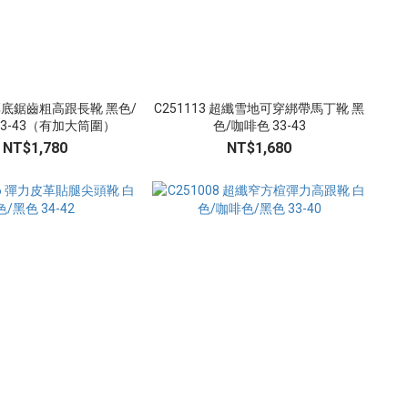
7 厚底鋸齒粗高跟長靴 黑色/
C251113 超纖雪地可穿綁帶馬丁靴 黑
3-43（有加大筒圍）
色/咖啡色 33-43
NT$1,780
NT$1,680