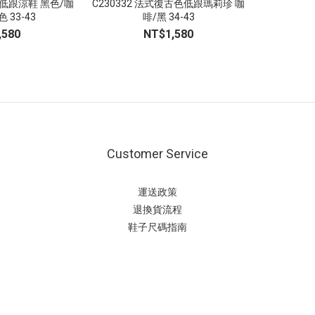
結低跟涼鞋 黑色/咖
C230332 法式復古色低跟瑪莉珍 咖
 33-43
啡/黑 34-43
,580
NT$1,580
Customer Service
運送政策
退換貨流程
鞋子尺碼指南