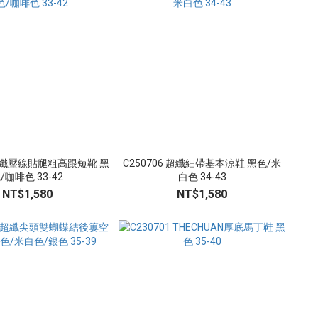
 超纖壓線貼腿粗高跟短靴 黑
C250706 超纖細帶基本涼鞋 黑色/米
/咖啡色 33-42
白色 34-43
NT$1,580
NT$1,580