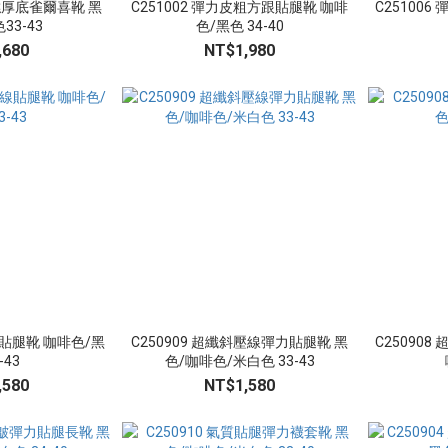
鬆糕厚底雀爾喜靴 黑
C251002 彈力皮粗方跟貼腿靴 咖啡
C25100
33-43
色/黑色 34-40
,680
NT$1,980
線貼腿靴 咖啡色/黑
C250909 超纖斜壓線彈力貼腿靴 黑
C25090
-43
色/咖啡色/米白色 33-43
,580
NT$1,580