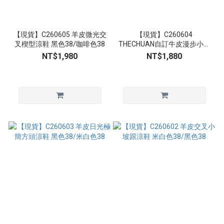
【現貨】C260605 羊皮微光交
【現貨】C260604
叉楔型涼鞋 黑色38/咖啡色38
THECHUAN自訂牛皮漫步小貓
跟涼鞋 38
NT$1,980
NT$1,880