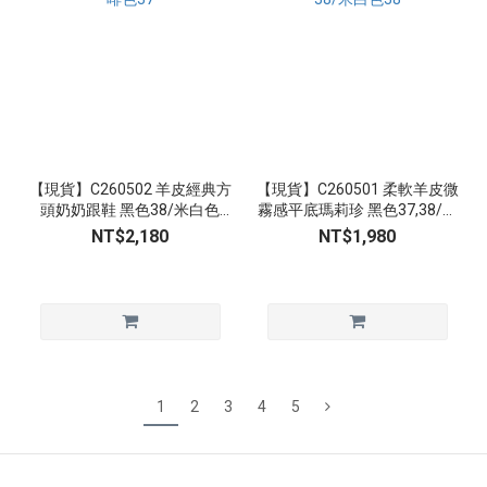
【現貨】C260502 羊皮經典方
【現貨】C260501 柔軟羊皮微
頭奶奶跟鞋 黑色38/米白色
霧感平底瑪莉珍 黑色37,38/红
38/咖啡色37
色38/米白色38
NT$2,180
NT$1,980
1
2
3
4
5