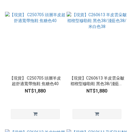
【現貨】 C250705 頭層羊皮
【現貨】C260613 羊皮雲朵皺
超舒適寬帶拖鞋 焦糖色40
褶楔型穆勒鞋 黑色38/淺藍色
38/米白色38
NT$1,880
NT$1,880