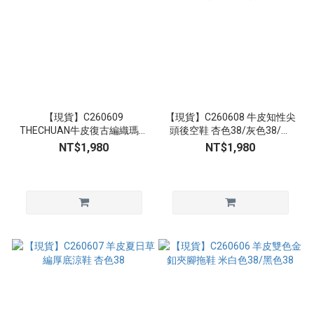
【現貨】C260609
【現貨】C260608 牛皮知性尖
THECHUAN牛皮復古編織瑪莉
頭後空鞋 杏色38/灰色38/黑
珍鞋 黑色38/咖啡色38
色38 (尺寸偏大)
NT$1,980
NT$1,980