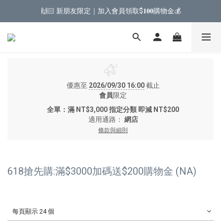
🙌🏻 新朋友限定｜加入會員領取$𝟏𝟎𝟎購物金💰
優惠至
2026/09/30 16:00
截止
會員
限定
全單：滿 NT$3,000 指定分類 即減 NT$200
適用通路：
網店
條款與細則
618搶先購:滿$3000加碼送$200購物金 (NA)
每頁顯示 24 個