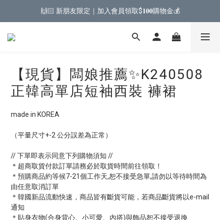
🙌🏻 新朋友限定｜加入會員領取$𝟏𝟎𝟎購物金💰
【現貨】闆娘推薦✨K240508
正韓高單店短袖西裝 褲裙
made in KOREA
（平量尺寸+-2 公分誤差為正常）
// 下單即表示同意下列購物須知 //
＊超商取貨付款訂單請務必於取貨時間前往領取！
＊預購商品約等候7-21個工作天,恕不接受急單,請勿以等待時間為
由任意取消訂單
＊韓國新品流動快速，商品皆有斷貨可能，若商品斷貨將以e-mail
通知
＊貼身衣物(合身背心、小可愛、內搭)與飾品恕不接受退換