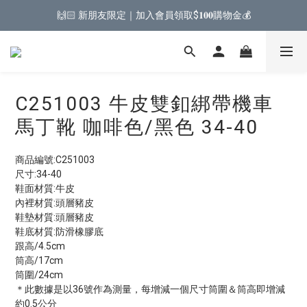
🙌🏻 新朋友限定｜加入會員領取$𝟏𝟎𝟎購物金💰
C251003 牛皮雙釦綁帶機車
馬丁靴 咖啡色/黑色 34-40
商品編號:C251003
尺寸:34-40
鞋面材質:牛皮
內裡材質:頭層豬皮
鞋墊材質:頭層豬皮
鞋底材質:防滑橡膠底
跟高/4.5cm
筒高/17cm
筒圍/24cm
＊此數據是以36號作為測量，每增減一個尺寸筒圍＆筒高即增減
約0.5公分