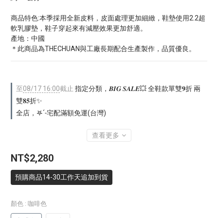
商品特色:本季採用全新皮料，皮面處理更加細緻，鞋墊使用2.2超
軟乳膠墊，鞋子穿起來有減壓效果更加舒適。
產地：中國
＊此商品為THECHUAN與工廠長期配合生產製作，品質優良。
至
08/17 16:00
截止
指定分類，𝑩𝑰𝑮 𝑺𝑨𝑳𝑬💥 全鞋款單雙𝟗折 兩
雙𝟖𝟓折✨
全店，𖤐ˊ˗宅配滿額免運(台灣)
查看更多
NT$2,280
預購商品14-30工作天追加到貨
顏色
: 咖啡色