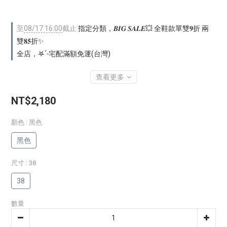
至
08/17 16:00
截止
指定分類，𝑩𝑰𝑮 𝑺𝑨𝑳𝑬💥 全鞋款單雙𝟗折 兩
雙𝟖𝟓折✨
全店，𖤐ˊ˗宅配滿額免運(台灣)
查看更多
NT$2,180
顏色
: 黑色
黑色
尺寸
: 38
38
數量