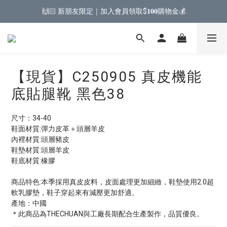
🙌🏻 新朋友限定｜加入會員領取$𝟏𝟎𝟎購物金💰
【現貨】C250905 真皮機能
底貼腿靴 黑色38
尺寸：34-40
鞋面材質:彈力皮革＋頭層羊皮
內裡材質:頭層豬皮
鞋墊材質:頭層羊皮
鞋底材質:橡膠
商品特色:本季採用真皮皮料，皮面處理更加細緻，鞋墊使用2.0超
軟乳膠墊，鞋子穿起來有減壓更加舒適。
產地：中國
＊此商品為THECHUAN與工廠長期配合生產製作，品質優良。