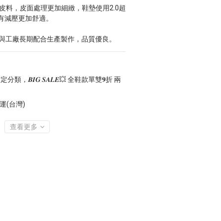
皮料，皮面處理更加細緻，鞋墊使用2.0超
有減壓更加舒適。
AN與工廠長期配合生產製作，品質優良。
分類，𝑩𝑰𝑮 𝑺𝑨𝑳𝑬💥 全鞋款單雙𝟗折 兩
運(台灣)
查看更多