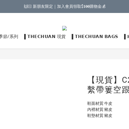
🙌🏻 新朋友限定｜加入會員領取$𝟏𝟎𝟎購物金💰
𝗡 季節/系列
▌𝗧𝗛𝗘𝗖𝗛𝗨𝗔𝗡 現貨
▌𝗧𝗛𝗘𝗖𝗛𝗨𝗔𝗡 𝗕𝗔𝗚𝗦
▌
【現貨】C2
繫帶簍空跟
鞋面材質:牛皮
內裡材質:豬皮
鞋墊材質:豬皮