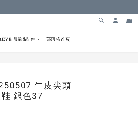
𝐑𝐄𝐕𝐄 服飾&配件
部落格首頁
50507 牛皮尖頭
鞋 銀色37