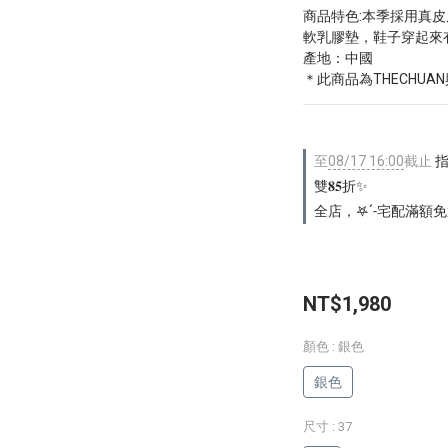
商品特色:本季採用真皮
軟乳膠墊，鞋子穿起來
產地：中國
＊此商品為THECHU
至
08/17 16:00
截止
指定
雙𝟖𝟓折✨
全店，𖤐ˊ˗宅配滿額免
NT$1,980
顏色
: 銀色
銀色
尺寸
: 37