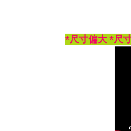
*尺寸偏大 *尺