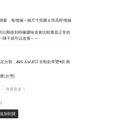
為測量，每增減一個尺寸筒圍＆筒高即增減
，所以剛收到時橡膠味道會比較重是正常的
一陣子就可以改善～～
分類，𝑩𝑰𝑮 𝑺𝑨𝑳𝑬💥 全鞋款單雙𝟗折 兩
運(台灣)
查看更多
0
天追加到貨