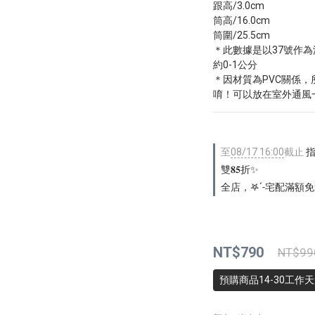
跟高/3.0cm
筒高/16.0cm
筒圍/25.5cm
＊此數據是以37號作
約0-1公分
＊因材質為PVC關係
唷！可以放在室外通風
至
08/17 16:00
截止
指定
雙𝟖𝟓折✨
全店，𖤐ˊ˗宅配滿額免
NT$790
NT$99
預購商品14-30工作