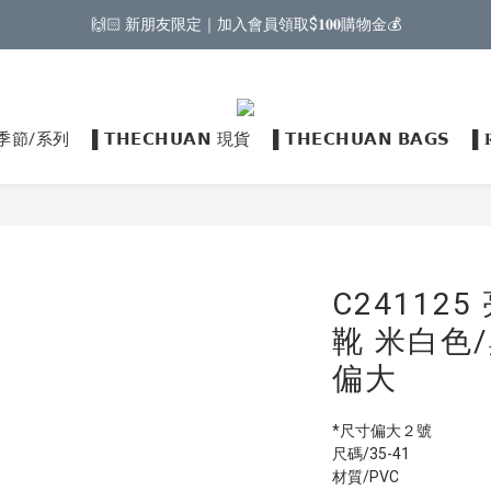
🙌🏻 新朋友限定｜加入會員領取$𝟏𝟎𝟎購物金💰
𝗡 季節/系列
▌𝗧𝗛𝗘𝗖𝗛𝗨𝗔𝗡 現貨
▌𝗧𝗛𝗘𝗖𝗛𝗨𝗔𝗡 𝗕𝗔𝗚𝗦
▌
C24112
靴 米白色/
偏大
*尺寸偏大２號
尺碼/35-41
材質/PVC