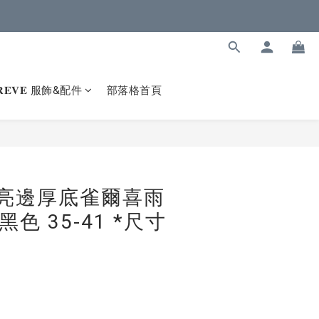
𝐑𝐄𝐕𝐄 服飾&配件
部落格首頁
5 亮邊厚底雀爾喜雨
黑色 35-41 *尺寸