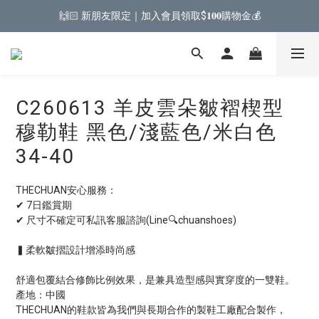
🙌🏻 新朋友限定｜加入會員領取$𝟏𝟎𝟎購物金💰
C260613 羊皮雲朵皺褶楔型
穆勒鞋 黑色/淺藍色/米白色
34-40
THECHUAN安心服務：
✔ 7日鑑賞期
✔ 尺寸不確定可私訊客服諮詢(Line🔍chuanshoes)
▍柔軟皺摺設計增添時尚感
舒適包覆結合修飾比例效果，是兼具造型感與實穿度的一雙鞋。
產地：中國
THECHUAN的鞋款皆為我們與長期合作的製鞋工廠配合製作，