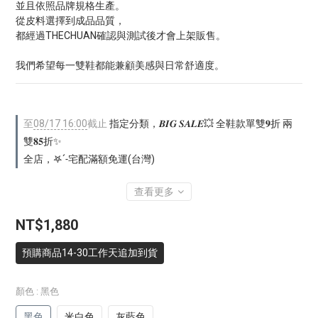
並且依照品牌規格生產。
從皮料選擇到成品品質，
都經過THECHUAN確認與測試後才會上架販售。
我們希望每一雙鞋都能兼顧美感與日常舒適度。
至
08/17 16:00
截止
指定分類，𝑩𝑰𝑮 𝑺𝑨𝑳𝑬💥 全鞋款單雙𝟗折 兩
雙𝟖𝟓折✨
全店，𖤐ˊ˗宅配滿額免運(台灣)
查看更多
NT$1,880
預購商品14-30工作天追加到貨
顏色
: 黑色
黑色
米白色
灰藍色