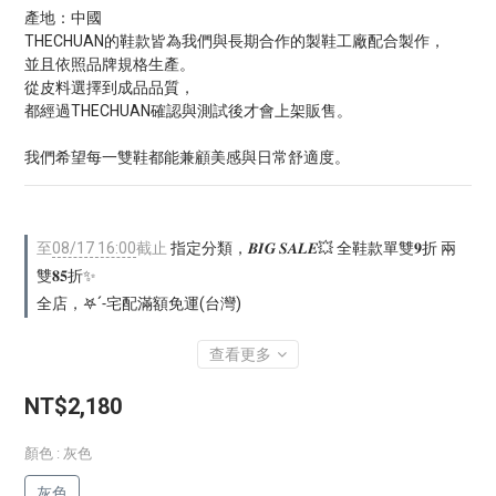
產地：中國
THECHUAN的鞋款皆為我們與長期合作的製鞋工廠配合製作，
並且依照品牌規格生產。
從皮料選擇到成品品質，
都經過THECHUAN確認與測試後才會上架販售。
我們希望每一雙鞋都能兼顧美感與日常舒適度。
至
08/17 16:00
截止
指定分類，𝑩𝑰𝑮 𝑺𝑨𝑳𝑬💥 全鞋款單雙𝟗折 兩
雙𝟖𝟓折✨
全店，𖤐ˊ˗宅配滿額免運(台灣)
查看更多
NT$2,180
顏色
: 灰色
灰色