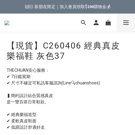
🙌🏻 新朋友限定｜加入會員領取$𝟏𝟎𝟎購物金💰
【現貨】C260406 經典真皮
樂福鞋 灰色37
THECHUAN安心服務：
✔ 7日鑑賞期
✔ 尺寸不確定可私訊客服諮詢(Line🔍chuanshoes)
▍簡約設計結合質感真皮
是一雙百搭日常鞋款。
✔ 經典樂福造型
✔ 柔軟真皮鞋面
✔ 低跟設計舒適好走