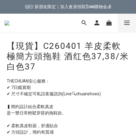
🙌🏻 新朋友限定｜加入會員領取$𝟏𝟎𝟎購物金💰
【現貨】C260401 羊皮柔軟
極簡方頭拖鞋 酒红色37,38/米
白色37
THECHUAN安心服務：
✔ 7日鑑賞期
✔ 尺寸不確定可私訊客服諮詢(Line🔍chuanshoes)
▍簡約設計結合柔軟真皮
是一雙日常輕鬆穿搭的拖鞋款。
✔ 柔軟真皮鞋面，舒適貼合
✔ 方頭設計，簡約有質感