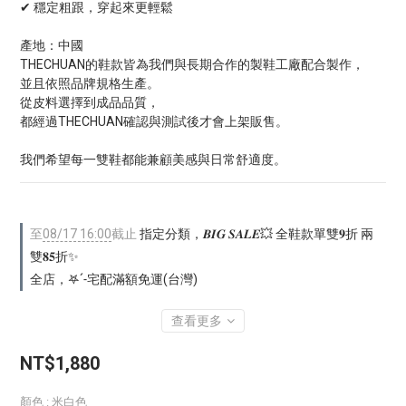
✔ 穩定粗跟，穿起來更輕鬆
產地：中國
THECHUAN的鞋款皆為我們與長期合作的製鞋工廠配合製作，
並且依照品牌規格生產。
從皮料選擇到成品品質，
都經過THECHUAN確認與測試後才會上架販售。
我們希望每一雙鞋都能兼顧美感與日常舒適度。
至
08/17 16:00
截止
指定分類，𝑩𝑰𝑮 𝑺𝑨𝑳𝑬💥 全鞋款單雙𝟗折 兩
雙𝟖𝟓折✨
全店，𖤐ˊ˗宅配滿額免運(台灣)
查看更多
NT$1,880
顏色
: 米白色