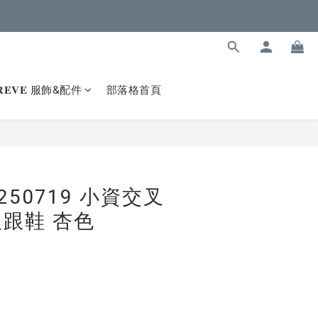
𝐑𝐄𝐕𝐄 服飾&配件
部落格首頁
50719 小資交叉
跟鞋 杏色
）