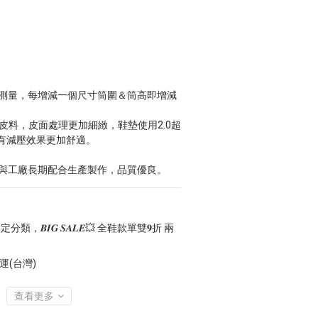
為測量，每增減一個尺寸筒圍＆筒高即增減
皮料，皮面處理更加細緻，鞋墊使用2.0超
有減壓效果更加舒適。
AN與工廠長期配合生產製作，品質優良。
分類，𝑩𝑰𝑮 𝑺𝑨𝑳𝑬💥 全鞋款單雙𝟗折 兩
運(台灣)
查看更多