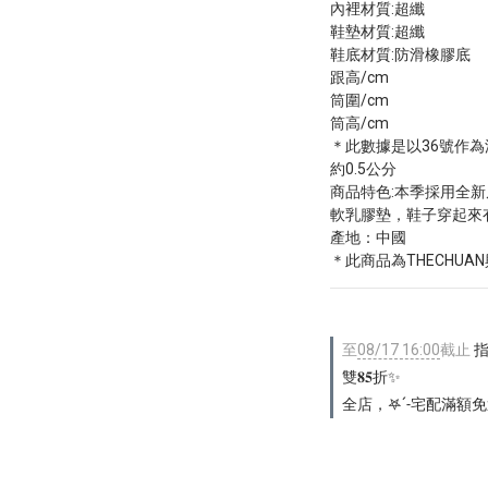
內裡材質:超纖
鞋墊材質:超纖
鞋底材質:防滑橡膠底
跟高/cm
筒圍/cm
筒高/cm
＊此數據是以36號作
約0.5公分
商品特色:本季採用全新
軟乳膠墊，鞋子穿起來
產地：中國
＊此商品為THECHU
至
08/17 16:00
截止
指定
雙𝟖𝟓折✨
全店，𖤐ˊ˗宅配滿額免