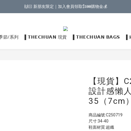
🙌🏻 新朋友限定｜加入會員領取$𝟏𝟎𝟎購物金💰
𝗡 季節/系列
▌𝗧𝗛𝗘𝗖𝗛𝗨𝗔𝗡 現貨
▌𝗧𝗛𝗘𝗖𝗛𝗨𝗔𝗡 𝗕𝗔𝗚𝗦
▌
【現貨】C2
設計感懶人
35（7cm
商品編號:C250719
尺寸:34-40
鞋面材質:超纖