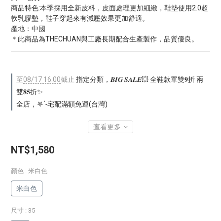
商品特色:本季採用全新皮料，皮面處理更加細緻，鞋墊使用2.0超
軟乳膠墊，鞋子穿起來有減壓效果更加舒適。
產地：中國
＊此商品為THECHUAN與工廠長期配合生產製作，品質優良。
至
08/17 16:00
截止
指定分類，𝑩𝑰𝑮 𝑺𝑨𝑳𝑬💥 全鞋款單雙𝟗折 兩
雙𝟖𝟓折✨
全店，𖤐ˊ˗宅配滿額免運(台灣)
查看更多
NT$1,580
顏色
: 米白色
米白色
尺寸
: 35