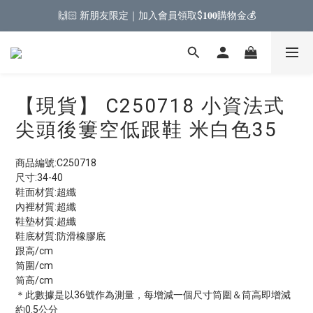
🙌🏻 新朋友限定｜加入會員領取$𝟏𝟎𝟎購物金💰
【現貨】 C250718 小資法式
尖頭後簍空低跟鞋 米白色35
商品編號:C250718
尺寸:34-40
鞋面材質:超纖
內裡材質:超纖
鞋墊材質:超纖
鞋底材質:防滑橡膠底
跟高/cm
筒圍/cm
筒高/cm
＊此數據是以36號作為測量，每增減一個尺寸筒圍＆筒高即增減
約0.5公分