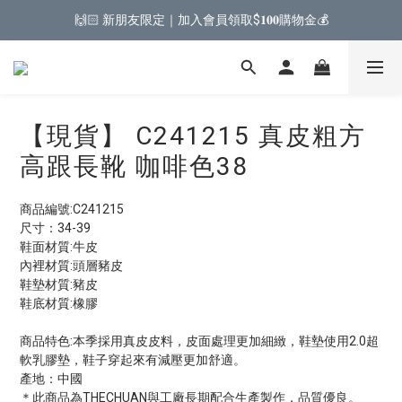
🙌🏻 新朋友限定｜加入會員領取$𝟏𝟎𝟎購物金💰
【現貨】 C241215 真皮粗方
高跟長靴 咖啡色38
商品編號:C241215
尺寸：34-39
鞋面材質:牛皮
內裡材質:頭層豬皮
鞋墊材質:豬皮
鞋底材質:橡膠
商品特色:本季採用真皮皮料，皮面處理更加細緻，鞋墊使用2.0超
軟乳膠墊，鞋子穿起來有減壓更加舒適。
產地：中國
＊此商品為THECHUAN與工廠長期配合生產製作，品質優良。