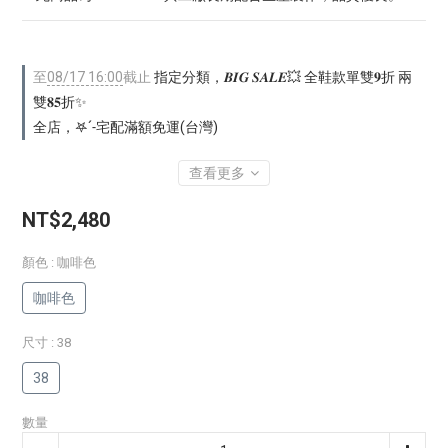
至
08/17 16:00
截止
指定分類，𝑩𝑰𝑮 𝑺𝑨𝑳𝑬💥 全鞋款單雙𝟗折 兩
雙𝟖𝟓折✨
全店，𖤐ˊ˗宅配滿額免運(台灣)
查看更多
NT$2,480
顏色
: 咖啡色
咖啡色
尺寸
: 38
38
數量