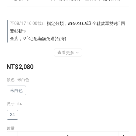
至
08/17 16:00
截止
指定分類，𝑩𝑰𝑮 𝑺𝑨𝑳𝑬💥 全鞋款單雙𝟗折 兩
雙𝟖𝟓折✨
全店，𖤐ˊ˗宅配滿額免運(台灣)
查看更多
NT$2,080
顏色
: 米白色
米白色
尺寸
: 34
34
數量