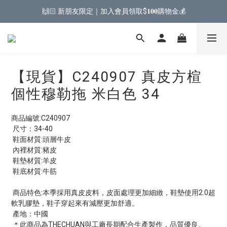
🙌🏻 新朋友限定｜加入會員領取$𝟏𝟎𝟎購物金💰
【現貨】C240907 真皮方楦
個性穆勒拖 米白色 34
商品編號:C240907
 尺寸：34-40
 鞋面材質:頭層牛皮
 內裡材質:豬皮
 鞋墊材質:羊皮
 鞋底材質:牛筋
 商品特色:本季採用真皮皮料，皮面處理更加細緻，鞋墊使用2.0超
軟乳膠墊，鞋子穿起來有減壓更加舒適。
 產地：中國
 ＊此商品為THECHUAN與工廠長期配合生產製作，品質優良。