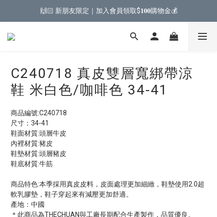
🙌🏻 新朋友限定｜加入會員領取$𝟏𝟎𝟎購物金💰
C240718 真皮雙層寬綁帶涼
鞋 米白色/咖啡色 34-41
商品編號:C240718
尺寸：34-41
鞋面材質:頭層牛皮
內裡材質:豬皮
鞋墊材質:頭層豬皮
鞋底材質:牛筋
商品特色:本季採用真皮皮料，皮面處理更加細緻，鞋墊使用2.0超
軟乳膠墊，鞋子穿起來有減壓更加舒適。
產地：中國
＊此商品為THECHUAN與工廠長期配合生產製作，品質優良。