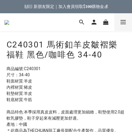
🙌🏻 新朋友限定｜加入會員領取$𝟏𝟎𝟎購物金💰
C240301 馬術釦羊皮皺褶樂
福鞋 黑色/咖啡色 34-40
商品編號:C240301
尺寸：34-40
鞋面材質:羊皮
內裡材質:豬皮
鞋墊材質:羊皮
鞋底材質:牛筋
商品特色:本季採用真皮皮料，皮面處理更加細緻，鞋墊使用2.0超
軟乳膠墊，鞋子穿起來有減壓更加舒適。
產地：中國
＊此商品為THECHUAN與工廠長期配合生產製作，品質優良。