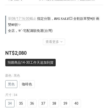
至
08/17 16:00
截止
指定分類，𝑩𝑰𝑮 𝑺𝑨𝑳𝑬💥 全鞋款單雙𝟗折 兩
雙𝟖𝟓折✨
全店，𖤐ˊ˗宅配滿額免運(台灣)
查看更多
NT$2,080
預購商品14-30工作天追加到貨
顏色
: 黑色
黑色
咖啡色
尺寸
: 34
34
35
36
37
38
39
40