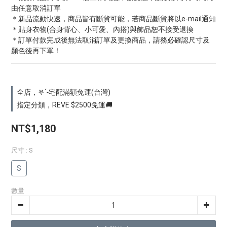
由任意取消訂單
＊新品流動快速，商品皆有斷貨可能，若商品斷貨將以e-mail通知
＊貼身衣物(合身背心、小可愛、內搭)與飾品恕不接受退換
＊訂單付款完成後無法取消訂單及更換商品，請務必確認尺寸及
顏色後再下單！
全店，𖤐ˊ˗宅配滿額免運(台灣)
指定分類，REVE $2500免運🚚
NT$1,180
尺寸
: S
S
數量