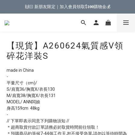
🙌🏻 新朋友限定｜加入會員領取$𝟏𝟎𝟎購物金💰
【現貨】A260624氣質感V領
碎花洋裝S
made in China
-
平量尺寸（cm)/
S/肩寬36/胸寬X/衣長130
M/肩寬38/胸寬X/衣長131
MODEL/ ANN闆娘
身高159cm  48kg
-
// 下單即表示同意下列購物須知 //
＊超商取貨付款訂單請務必於取貨時間前往領取！
＊預購商品約等候7-44個工作天,恕不接受急單,請勿以等待時間為