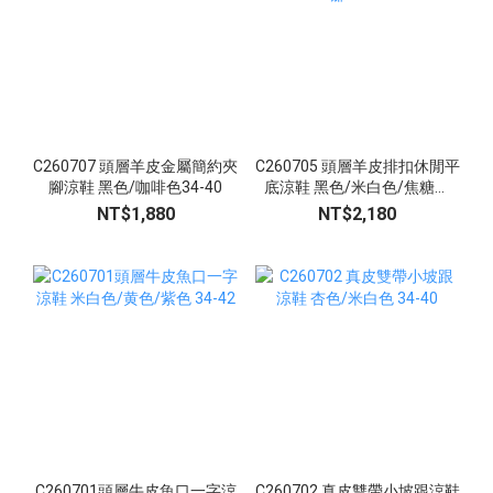
C260707 頭層羊皮金屬簡約夾
C260705 頭層羊皮排扣休閒平
腳涼鞋 黑色/咖啡色34-40
底涼鞋 黑色/米白色/焦糖咖
34-40
NT$1,880
NT$2,180
C260701頭層牛皮魚口一字涼
C260702 真皮雙帶小坡跟涼鞋