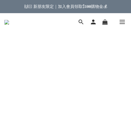
🙌🏻 新朋友限定｜加入會員領取$𝟏𝟎𝟎購物金💰