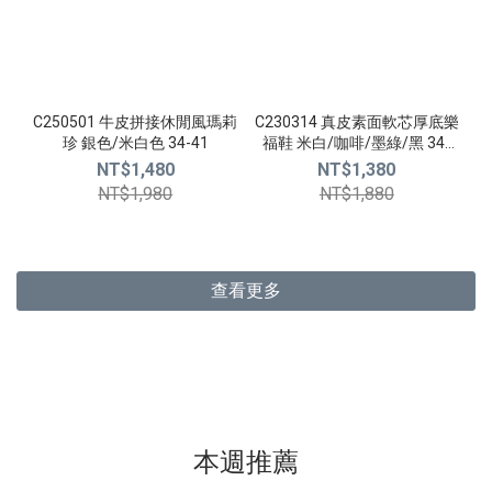
C250501 牛皮拼接休閒風瑪莉
C230314 真皮素面軟芯厚底樂
珍 銀色/米白色 34-41
福鞋 米白/咖啡/墨綠/黑 34-
40
NT$1,480
NT$1,380
NT$1,980
NT$1,880
查看更多
本週推薦