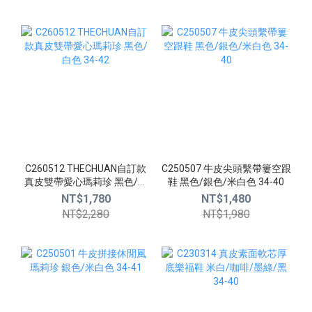
C260512 THECHUAN自訂款
C250507 牛皮尖頭繫帶簍空跟
真皮雙帶愛心瑪莉珍 黑色/白
鞋 黑色/銀色/米白色 34-40
色 34-42
NT$1,780
NT$1,480
NT$2,280
NT$1,980