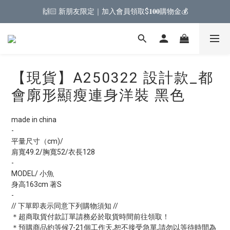
🙌🏻 新朋友限定｜加入會員領取$𝟏𝟎𝟎購物金💰
【現貨】A250322 設計款_都
會廓形顯瘦連身洋裝 黑色
made in china
-
平量尺寸（cm)/
肩寬49.2/胸寬52/衣長128
-
MODEL/ 小魚
身高163cm 著S
-
// 下單即表示同意下列購物須知 //
＊超商取貨付款訂單請務必於取貨時間前往領取！
＊預購商品約等候7-21個工作天,恕不接受急單,請勿以等待時間為