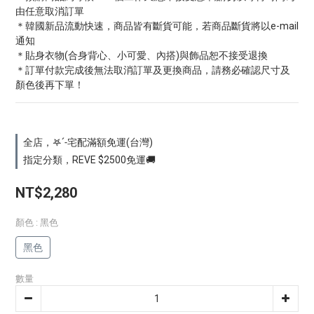
由任意取消訂單
＊韓國新品流動快速，商品皆有斷貨可能，若商品斷貨將以e-mail
通知
＊貼身衣物(合身背心、小可愛、內搭)與飾品恕不接受退換
＊訂單付款完成後無法取消訂單及更換商品，請務必確認尺寸及
顏色後再下單！
全店，𖤐ˊ˗宅配滿額免運(台灣)
指定分類，REVE $2500免運🚚
NT$2,280
顏色
: 黑色
黑色
數量