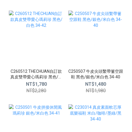
C260512 THECHUAN自訂款
C250507 牛皮尖頭繫帶簍空跟
真皮雙帶愛心瑪莉珍 黑色/白
鞋 黑色/銀色/米白色 34-40
色 34-42
NT$1,780
NT$1,480
NT$2,280
NT$1,980