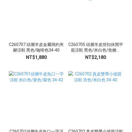
C260707 頭層羊皮金屬簡約夾
C260705 頭層羊皮排扣休閒平
腳涼鞋 黑色/咖啡色34-40
底涼鞋 黑色/米白色/焦糖咖
34-40
NT$1,880
NT$2,180
C260701頭層牛皮魚口一字涼
C260702 真皮雙帶小坡跟涼鞋