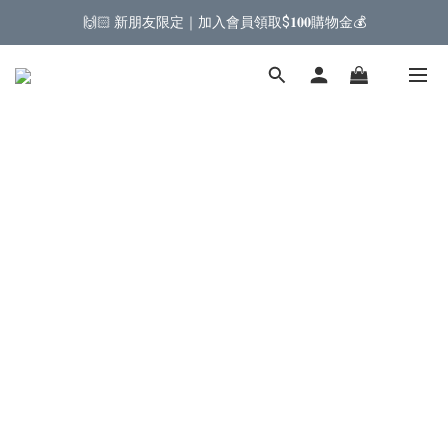
🙌🏻 新朋友限定｜加入會員領取$𝟏𝟎𝟎購物金💰