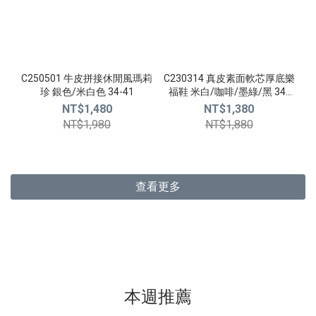
C250501 牛皮拼接休閒風瑪莉
C230314 真皮素面軟芯厚底樂
珍 銀色/米白色 34-41
福鞋 米白/咖啡/墨綠/黑 34-
40
NT$1,480
NT$1,380
NT$1,980
NT$1,880
查看更多
本週推薦